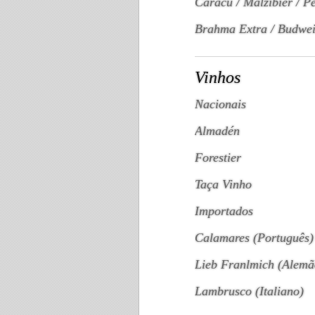
Caracú / Malzibier / Pe
Brahma Extra / Budweis
Vinhos
Nacionais
Almadén
Forestier
Taça Vinho
Importados
Calamares (Português)
Lieb Franlmich (Alemã
Lambrusco (Italiano)