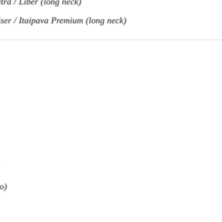
tra / Liber (long neck)
er / Itaipava Premium (long neck)
o)