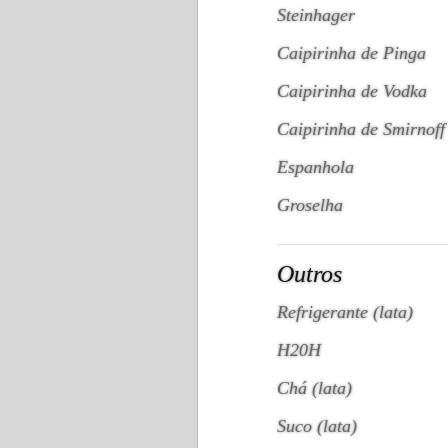
Steinhager
Caipirinha de Pinga
Caipirinha de Vodka
Caipirinha de Smirnoff
Espanhola
Groselha
Outros
Refrigerante (lata)
H20H
Chá (lata)
Suco (lata)