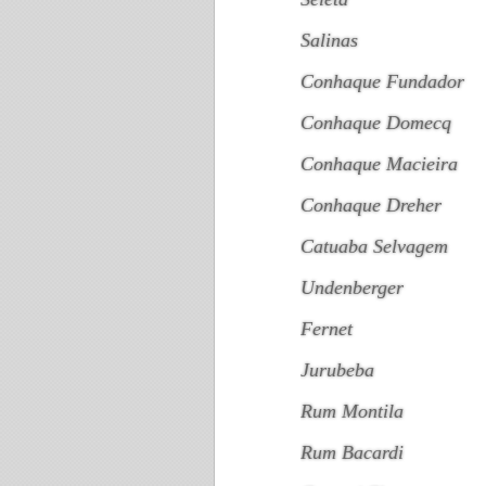
Salinas
Conhaque Fundador
Conhaque Domecq
Conhaque Macieira
Conhaque Dreher
Catuaba Selvagem
Undenberger
Fernet
Jurubeba
Rum Montila
Rum Bacardi