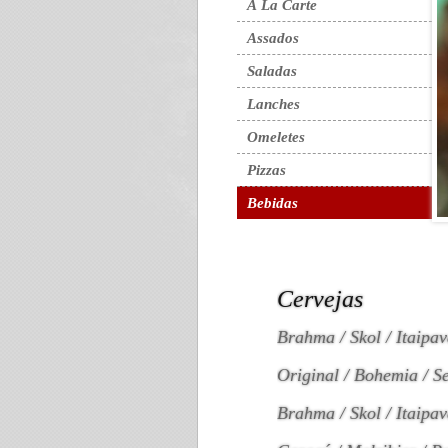
À La Carte
Assados
Saladas
Lanches
Omeletes
Pizzas
Bebidas
Cervejas
Brahma / Skol / Itaipa
Original / Bohemia / S
Brahma / Skol / Itaipav