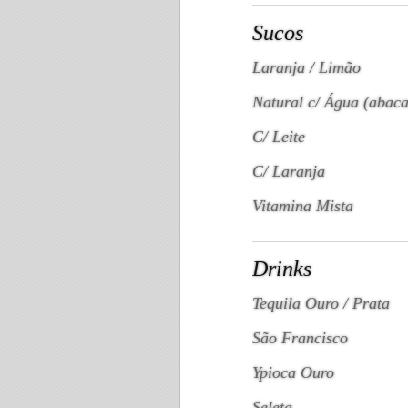
Sucos
Laranja / Limão
Natural c/ Água (abaca
C/ Leite
C/ Laranja
Vitamina Mista
Drinks
Tequila Ouro / Prata
São Francisco
Ypioca Ouro
Seleta