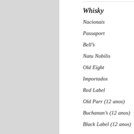
Whisky
Nacionais
Passaport
Bell’s
Natu Nobilis
Old Eight
Importados
Red Label
Old Parr (12 anos)
Buchanan’s (12 anos)
Black Label (12 anos)