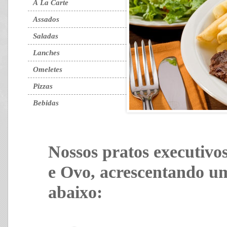
À La Carte
Assados
Saladas
Lanches
Omeletes
Pizzas
Bebidas
Nossos pratos executivos
e Ovo, acrescentando 
abaixo: