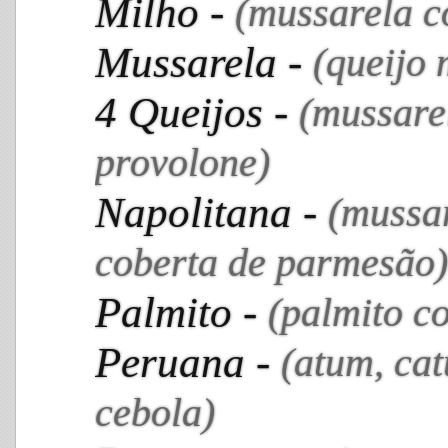
Milho -
(mussarela c
Mussarela -
(queijo 
4 Queijos -
(mussare
provolone)
Napolitana -
(mussar
coberta de parmesão)
Palmito -
(palmito c
Peruana -
(atum, cat
cebola)