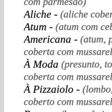
com parmesão)
Aliche -
(aliche cob
Atum -
(atum com ce
Americana -
(atum, 
coberta com mussarel
À Moda
(presunto, t
coberta com mussarel
À Pizzaiolo -
(lombo,
coberto com mussarel