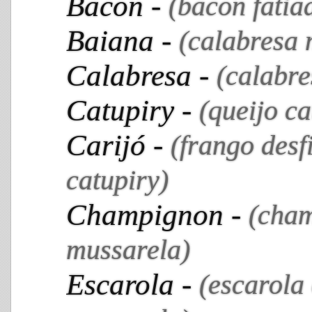
Bacon -
(bacon fatia
Baiana -
(calabresa 
Calabresa -
(calabre
Catupiry -
(queijo ca
Carijó -
(frango desf
catupiry)
Champignon -
(cha
mussarela)
Escarola -
(escarola