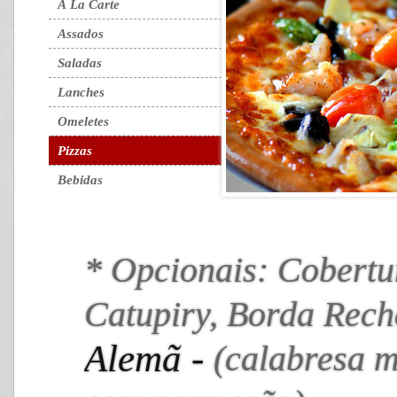
À La Carte
Assados
Saladas
Lanches
Omeletes
Pizzas
Bebidas
* Opcionais: Cobertu
Catupiry, Borda Rec
Alemã -
(calabresa m