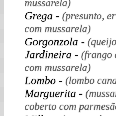
mussarela)
Grega -
(presunto, e
com mussarela)
Gorgonzola -
(queij
Jardineira -
(frango 
com mussarela)
Lombo -
(lombo cana
Marguerita -
(mussa
coberto com parmesã