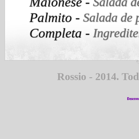
Maionese -
Salada d
Palmito -
Salada de 
Completa -
Ingredite
Rossio - 2014. Tod