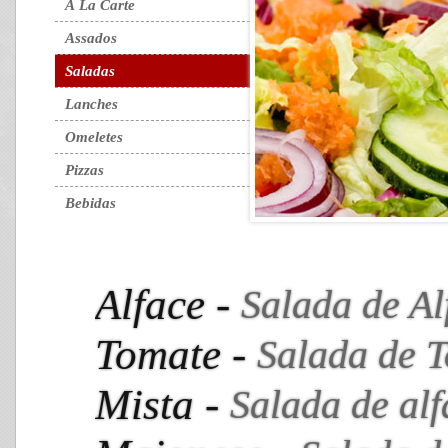
À La Carte
Assados
Saladas
Lanches
Omeletes
Pizzas
Bebidas
Alface -
Salada de Al
Tomate -
Salada de 
Mista -
Salada de alf